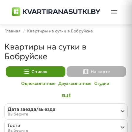
Toggle
navigati
Главная
Квартиры на сутки в Бобруйске
Квартиры на сутки в
Бобруйске
format_list_bulleted
map
Список
На карте
Однокомнатные
Двухкомнатные
Студии
ЕЩЁ
Дата заезда/выезда
Выберите
Гости
Выберите